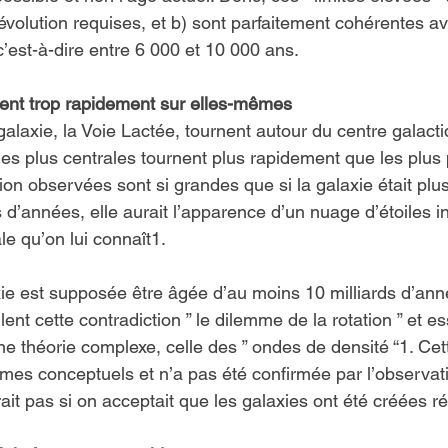
évolution requises, et b) sont parfaitement cohérentes av
 c’est-à-dire entre 6 000 et 10 000 ans.
nent trop rapidement sur elles-mêmes
galaxie, la Voie Lactée, tournent autour du centre galacti
 les plus centrales tournent plus rapidement que les plus 
ion observées sont si grandes que si la galaxie était plus 
 d’années, elle aurait l’apparence d’un nuage d’étoiles in
le qu’on lui connaît1.
xie est supposée être âgée d’au moins 10 milliards d’ann
ent cette contradiction ” le dilemme de la rotation ” et es
ne théorie complexe, celle des ” ondes de densité “1. Cet
es conceptuels et n’a pas été confirmée par l’observat
it pas si on acceptait que les galaxies ont été créées 