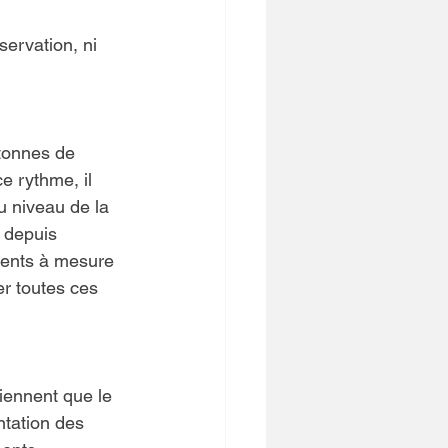
ervation, ni 
 tonnes de 
e rythme, il 
u niveau de la 
s depuis 
nents à mesure 
r toutes ces 
iennent que le 
tation des 