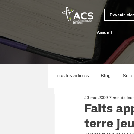
Devenir Me
Accueil
Tous les articles
Blog
Scie
23 mai 2009
7 min de lect
Sciences physiques et géologi
Faits ap
terre je