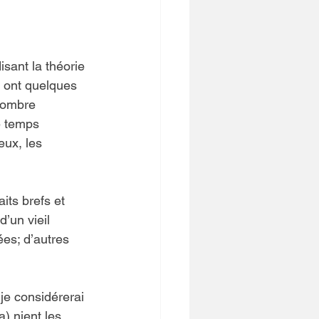
sant la théorie 
rs ont quelques 
nombre 
e temps 
eux, les 
its brefs et 
’un vieil 
es; d’autres 
 je considérerai 
a) nient les 