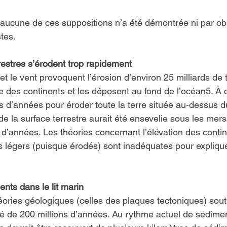
aucune de ces suppositions n’a été démontrée ni par obs
stes.
restres s’érodent trop rapidement
t le vent provoquent l’érosion d’environ 25 milliards de
 des continents et les déposent au fond de l’océan5. À c
ons d’années pour éroder toute la terre située au-dessus d
 de la surface terrestre aurait été ensevelie sous les mer
 d’années. Les théories concernant l’élévation des conti
us légers (puisque érodés) sont inadéquates pour explique
nts dans le lit marin
éories géologiques (celles des plaques tectoniques) sout
é de 200 millions d’années. Au rythme actuel de sédimen