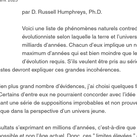
anv. 2023
par D. Russell Humphreys, Ph.D.
Voici une liste de phénomènes naturels contredi
évolutionniste selon laquelle la terre et l’unive
milliards d’années. Chacun d’eux implique un 
maximum d’années qui est bien moindre que l
d’évolution requis. S’ils veulent être pris au séri
istes devront expliquer ces grandes incohérences.
bien plus grand nombre d’évidences, j’ai choisi quelques fa
Certains d’entre eux ne pourraient concorder avec l’idée d
ant une série de suppositions improbables et non prouvé
 que dans la perspective d’un univers jeune.
sultats s’exprimant en millions d’années, c’est-à-dire que
ossible et non l’âge actuel. Donc, ces ” limites élevées ” 