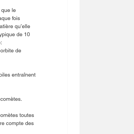
 que le 
aque fois 
tière qu’elle 
ypique de 10 
:
orbite de 
iles entraînent 
s comètes.
comètes toutes 
dre compte des 