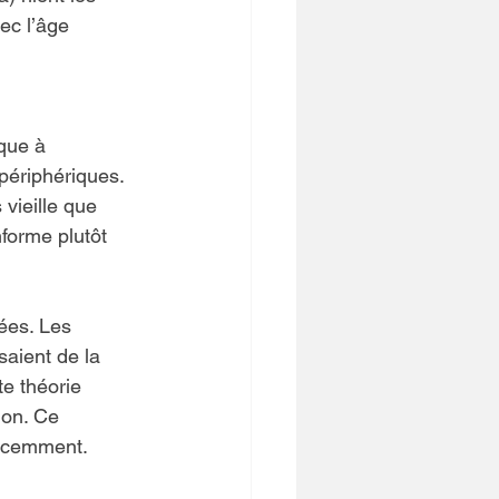
ec l’âge 
que à 
périphériques. 
vieille que 
forme plutôt 
ées. Les 
saient de la 
te théorie 
ion. Ce 
récemment.