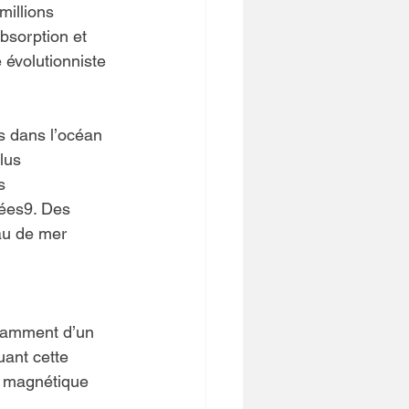
millions 
bsorption et 
évolutionniste 
s dans l’océan 
lus 
s 
nées9. Des 
au de mer 
tamment d’un 
uant cette 
p magnétique 