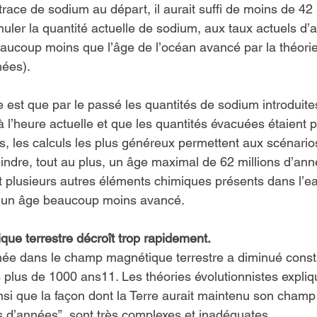
 trace de sodium au départ, il aurait suffi de moins de 42 
ler la quantité actuelle de sodium, aux taux actuels d’a
aucoup moins que l’âge de l’océan avancé par la théorie 
nées).
e est que par le passé les quantités de sodium introduite
 l’heure actuelle et que les quantités évacuées étaient p
is, les calculs les plus généreux permettent aux scénario
teindre, tout au plus, un âge maximal de 62 millions d’an
 plusieurs autres éléments chimiques présents dans l’e
 un âge beaucoup moins avancé.
ue terrestre décroît trop rapidement.
ée dans le champ magnétique terrestre a diminué cons
 plus de 1000 ans11. Les théories évolutionnistes expliq
insi que la façon dont la Terre aurait maintenu son cham
s d’années”, sont très complexes et inadéquates.