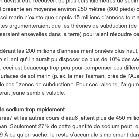
rin devrait être recouvert de plusieurs kilomètres de sédim
l présente en moyenne environ 250 mètres (800 pieds) 
sol marin n’existe que depuis 15 millions d’années tout a
stes argumenteraient que les théories de subduction (de 
seraient ensevelies dans la terre) pourraient résoudre c
érant les 200 millions d’années mentionnées plus haut, 
 si lent qu’il n’aurait pu disposer de plus de 10% des s
 ceci est beaucoup trop peu pour compenser ces différe
surfaces de sol marin (p. ex. la mer Tasman, près de l’Aust
de ces ” zones de subduction “. Pour ces raisons, I’argum
serait jeune semble valable.
 le sodium trop rapidement
ières7 et les autres cours d’eau8 jettent plus de 450 mill
an. Seulement 27% de cette quantité de sodium peut ress
 À ce qu’on sache, le reste s’accumule simplement dan