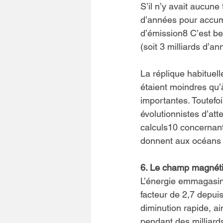
S’il n’y avait aucune
d’années pour accumu
d’émission8 C’est be
(soit 3 milliards d’an
La réplique habituell
étaient moindres qu’à
importantes. Toutefo
évolutionnistes d’at
calculs10 concernant
donnent aux océans
6. Le champ magnétiq
L’énergie emmagasin
facteur de 2,7 depuis
diminution rapide, a
pendant des milliard