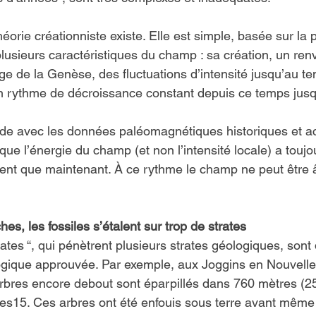
éorie créationniste existe. Elle est simple, basée sur la 
 plusieurs caractéristiques du champ : sa création, un re
ge de la Genèse, des fluctuations d’intensité jusqu’au te
n rythme de décroissance constant depuis ce temps jusq
rde avec les données paléomagnétiques historiques et ac
t que l’énergie du champ (et non l’intensité locale) a touj
ent que maintenant. À ce rythme le champ ne peut être 
hes, les fossiles s’étalent sur trop de strates
trates “, qui pénètrent plusieurs strates géologiques, sont 
gique approuvée. Par exemple, aux Joggins en Nouvelle
’arbres encore debout sont éparpillés dans 760 mètres (2
es15. Ces arbres ont été enfouis sous terre avant même d