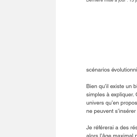
Dernière mise à jour :
13 j
scénarios évolutionn
Bien qu’il existe un 
simples à expliquer. 
univers qu’en propos
ne peuvent s’insérer
Je référerai a des ré
alors l’âge maximal p