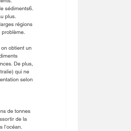
ents. 
de sédiments6.
u plus. 
larges régions 
e problème. 
on obtient un 
édiments 
nces. De plus, 
ralie) qui ne 
entation selon 
ions de tonnes 
ortir de la 
s l’océan.