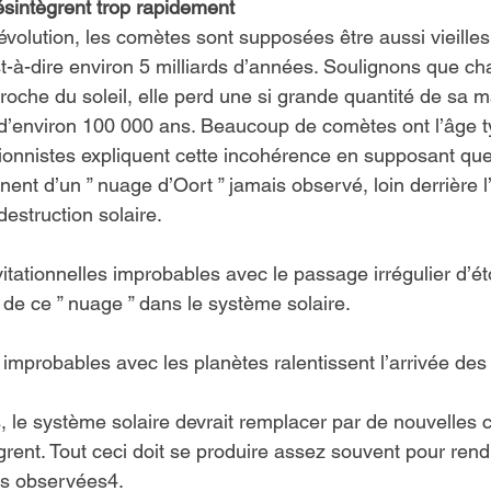
sintègrent trop rapidement
’évolution, les comètes sont supposées être aussi vieilles
t-à-dire environ 5 milliards d’années. Soulignons que ch
oche du soleil, elle perd une si grande quantité de sa ma
t d’environ 100 000 ans. Beaucoup de comètes ont l’âge t
ionnistes expliquent cette incohérence en supposant que
nt d’un ” nuage d’Oort ” jamais observé, loin derrière l’
 destruction solaire.
itationnelles improbables avec le passage irrégulier d’éto
de ce ” nuage ” dans le système solaire.
s improbables avec les planètes ralentissent l’arrivée de
s, le système solaire devrait remplacer par de nouvelles 
ègrent. Tout ceci doit se produire assez souvent pour ren
s observées4.