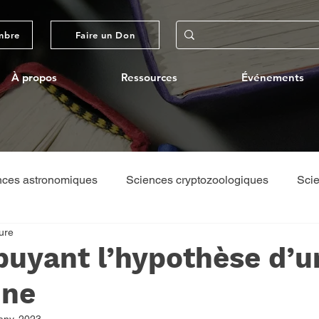
mbre
Faire un Don
À propos
Ressources
Événements
nces astronomiques
Sciences cryptozoologiques
Scie
ure
ques
Théologie/Philosophie
Voyages par l'ACS
puyant l’hypothèse d’u
une