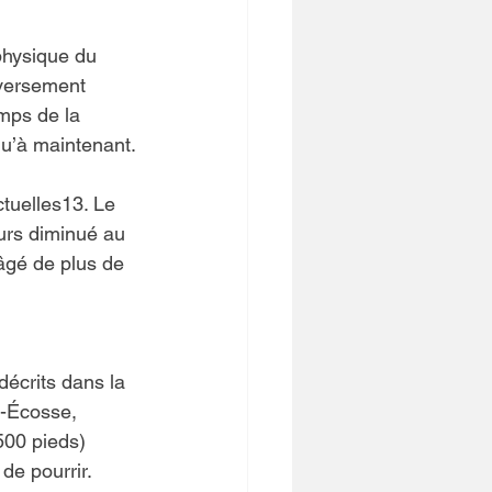
physique du 
nversement 
mps de la 
u’à maintenant.
tuelles13. Le 
ours diminué au 
âgé de plus de 
décrits dans la 
-Écosse, 
500 pieds) 
e pourrir. 