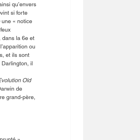
insi qu’envers 
int si forte 
 une « notice 
 feux 
, dans la 6e et 
l’apparition ou 
 et ils sont 
Darlington, il 
volution Old 
Darwin de 
re grand-père, 
prunté » 