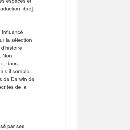
des espèces et 
duction libre]. 
 influencé 
ur la sélection 
d’histoire 
. Non 
ue, dans 
ais il semble 
es de Darwin de 
crites de la 
sé par ses 