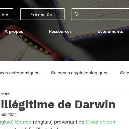
mbre
Faire un Don
À propos
Ressources
Événements
nces astronomiques
Sciences cryptozoologiques
Scie
ecture
ques
Théologie/Philosophie
Voyages par l'ACS
 illégitime de Darwin
août 2022
glais)
Source
 (anglais) provenant de 
Creation.com