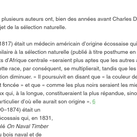
plusieurs auteurs ont, bien des années avant Charles Da
jet de la sélection naturelle.
1817) était un médecin américain d’origine écossaise qui
laire à la sélection naturelle (publié à titre posthume en 1
s d’Afrique centrale «seraient plus aptes que les autres 
te race, par conséquent, se multiplierait, tandis que les
tion diminuer. » Il poursuivit en disant que « la couleur d
t foncée » et que « comme les plus noirs seraient les m
ux qui, à la longue, constitueraient la plus répandue, sino
ticulier d’où elle aurait son origine ». 
6
90–1874) était un 
écossais qui, en 1831, 
ulé 
On Naval Timber 
u bois naval et de 