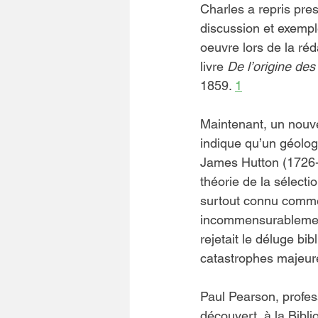
Charles a repris pres
discussion et exempl
oeuvre lors de la ré
livre 
De l’origine de
1859. 
1
Maintenant, un nouv
indique qu’un géolog
James Hutton (1726-
théorie de la sélecti
surtout connu comme 
incommensurablement 
rejetait le déluge bib
catastrophes majeures
Paul Pearson, profes
découvert, à la Bibl