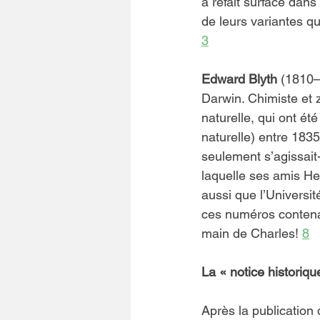
a refait surface dans
de leurs variantes qu
3
Edward Blyth
 (1810–
Darwin. Chimiste et zo
naturelle, qui ont ét
naturelle) entre 1835
seulement s’agissait
laquelle ses amis Hen
aussi que l’Universi
ces numéros contenan
main de Charles! 
8
La « notice historiq
Après la publication 