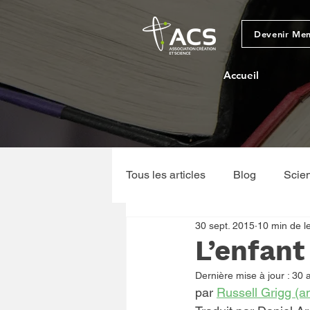
Devenir Me
Accueil
Tous les articles
Blog
Scie
30 sept. 2015
10 min de l
Sciences physiques et géologi
L’enfant
Dernière mise à jour :
30 
par 
Russell Grigg (an