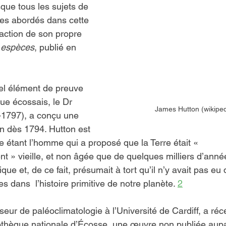
que tous les sujets de 
es abordés dans cette 
daction de son propre 
s espèces
, publié en 
el élément de preuve 
ue écossais, le Dr 
James Hutton (wikiped
1797), a conçu une 
on dès 1794. Hutton est 
étant l’homme qui a proposé que la Terre était « 
» vieille, et non âgée que de quelques milliers d’années
lique et, de ce fait, présumait à tort qu’il n’y avait pas eu 
 dans  l’histoire primitive de notre planète. 
2
seur de paléoclimatologie à l’Université de Cardiff, a r
iothèque nationale d’Écosse, une œuvre non publiée aupa