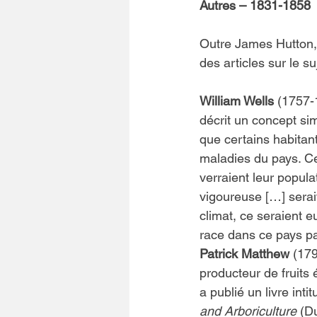
Autres – 1831-1858
Outre James Hutton, 
des articles sur le su
William Wells
 (1757-
décrit un concept simi
que certains habitant
maladies du pays. Cet
verraient leur popula
vigoureuse […] serai
climat, ce seraient e
race dans ce pays par
Patrick Matthew
 (17
producteur de fruits 
a publié un livre intit
and Arboriculture
 (D