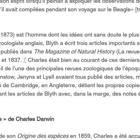
 son esprit lorsqu’il peinait à expliquer les observations 
’il avait compilées pendant son voyage sur le Beagle» [tra
1873) est l’homme dont les idées ont sans doute le plus 
ologiste anglais, Blyth a écrit trois articles importants s
é publiés dans 
The Magazine of Natural History
 (La revue 
 et 1837. 
7
 Charles était bien au courant de ces derniers
-il de l’une des principales revues zoologiques de l’époq
slow, Jenyns et Lyell avaient tous publié des articles, m
té de Cambridge, en Angleterre, détient les propres copi
t les articles de Blyth avec, dans la marge, des notes é
ue » de Charles Darwin
de son 
Origine des espèces
 en 1859, Charles a été accu