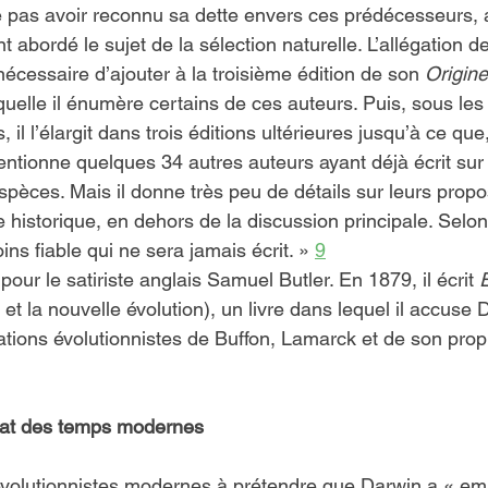
pas avoir reconnu sa dette envers ces prédécesseurs, a
 abordé le sujet de ​​la sélection naturelle. L’allégation dev
nécessaire d’ajouter à la troisième édition de son 
Origine
quelle il énumère certains de ces auteurs. Puis, sous les
il l’élargit dans trois éditions ultérieures jusqu’à ce que
mentionne quelques 34 autres auteurs ayant déjà écrit sur ​​
spèces. Mais il donne très peu de détails sur leurs propos,
e historique, en dehors de la discussion principale. Selon 
oins fiable qui ne sera jamais écrit. » 
9
pour le satiriste anglais Samuel Butler. En 1879, il écrit 
E
 et la nouvelle évolution), un livre dans lequel il accuse 
ations évolutionnistes de Buffon, Lamarck et de son prop
iat des temps modernes
évolutionnistes modernes à prétendre que Darwin a « em