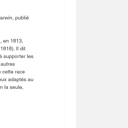
rwin, publié 
, en 1813, 
818). Il dit 
à supporter les 
 autres 
e cette race 
ieux adaptés au 
n la seule, 