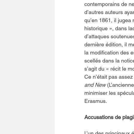
contemporains de ne 
d’autres auteurs ayant
qu’en 1861, il jugea 
historique », dans la
d’attaques soutenues, 
dernière édition, il 
la modification des e
scellés dans la notic
s’agit du « récit le m
Ce n’était pas assez 
and New
 (L’ancienne
minimiser les spécul
Erasmus.
Accusations de plag
L’un des principaux 