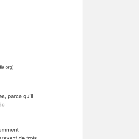
ia.org)
, parce qu’il 
de 
écemment 
ravant de trois 