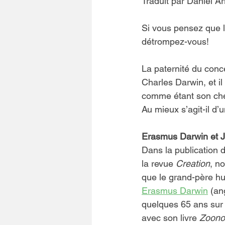
Traduit par Daniel A
Si vous pensez que le
détrompez-vous!
La paternité du concep
Charles Darwin, et il
comme étant son cher 
Au mieux s’agit-il d’u
Erasmus Darwin et 
Dans la publication
la revue 
Creation
, n
que le grand-père hu
Erasmus Darwin
 (an
quelques 65 ans sur 
avec son livre 
Zoono