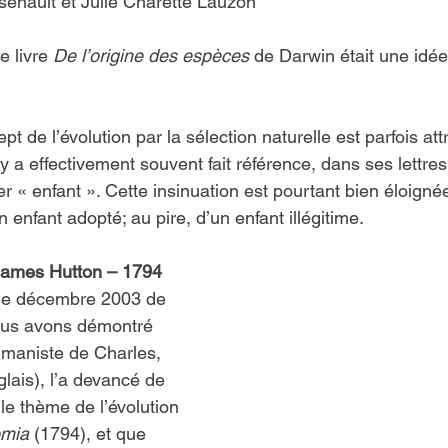
rsenault et Julie Charette Lauzon
 livre 
De l’origine des espèces
 de Darwin était une idée 
t de l’évolution par la sélection naturelle est parfois att
 y a effectivement souvent fait référence, dans ses lettre
« enfant ». Cette insinuation est pourtant bien éloignée 
n enfant adopté; au pire, d’un enfant illégitime.
James Hutton – 1794
 de décembre 2003 de 
ous avons démontré 
maniste de Charles, 
glais), l’a devancé de 
le thème de l’évolution 
mia
 (1794), et que 