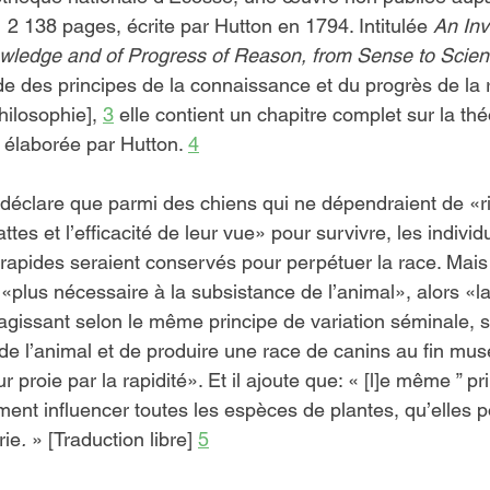
2 138 pages, écrite par Hutton en 1794. Intitulée 
An Inv
owledge and of Progress of Reason, from Sense to Scien
de des principes de la connaissance et du progrès de la 
hilosophie], 
3
 elle contient un chapitre complet sur la thé
 élaborée par Hutton. 
4
déclare que parmi des chiens qui ne dépendraient de «ri
attes et l’efficacité de leur vue» pour survivre, les individ
s rapides seraient conservés pour perpétuer la race. Mais
t «plus nécessaire à la subsistance de l’animal», alors «l
 agissant selon le même principe de variation séminale, s
 de l’animal et de produire une race de canins au fin mus
r proie par la rapidité». Et il ajoute que: « [l]e même ” pr
ement influencer toutes les espèces de plantes, qu’elles 
rie
.
 » [Traduction libre] 
5