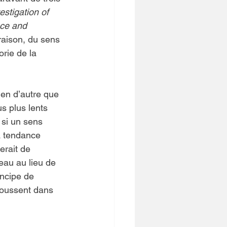
estigation of 
ce and 
raison, du sens 
orie de la 
en d’autre que 
us plus lents 
 si un sens 
a tendance 
erait de 
eau au lieu de 
incipe de 
poussent dans 