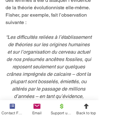
des femmes a été d’attaquer l’évidence 
de la théorie évolutionniste elle-même. 
Fisher, par exemple, fait l’observation 
suivante :
“Les difficultés reliées à l’établissement 
de théories sur les origines humaines 
et sur l’organisation du cerveau actuel 
de nos présumés ancêtres fossiles, qui 
reposent seulement sur quelques 
crânes imprégnés de calcaire – dont la 
plupart sont bosselés, émiettés, ou 
altérés par le passage de millions 
d’années – en tant qu’évidence, 
semblent insurmontables.” (1979:113)
Contact Form
Email
Support us financially
Back to top
À vrai dire, plusieurs des tentatives 
visant à détruire la vision évolutionniste 
selon laquelle les femmes sont 