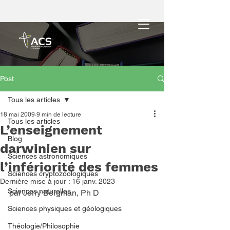
Post
Tous les articles
18 mai 2009
9 min de lecture
Tous les articles
L’enseignement
Blog
darwinien sur
Sciences astronomiques
l’infériorité des femmes
Sciences cryptozoologiques
Dernière mise à jour :
16 janv. 2023
Sciences naturelles
par Jerry Bergman, Ph D
Sciences physiques et géologiques
Théologie/Philosophie