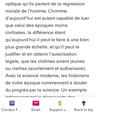
optique qu’ils parlent de la régression 
morale de l’homme. L’homme 
d’aujourd’hui est autant capable de tuer 
que celui des époques moins 
civilisées, la différence étant 
qu’aujourd’hui il peut le faire à une bien 
plus grande échelle, et qu’il peut le 
justifier et en obtenir l’autorisation 
légale, que les victimes soient jeunes 
ou vieilles (avortement et euthanasie). 
Avec la science moderne, les historiens 
de notre époque commencent à douter 
du progrès par la science. Un exemple 
intéressant est la découverte des 
antibiotiques. Lorsqu’on les a 
Contact Form
Email
Support us financially
Back to top
découverts il y a plus d’un demi-siècle, 
les antibiotiques ont sauvé des milliers 
de vies et ils en sauvent encore 
aujourd’hui. À l’époque de cette 