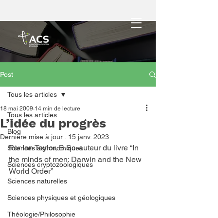
Post
Tous les articles
18 mai 2009
14 min de lecture
Tous les articles
L’idée du progrès
Blog
Dernière mise à jour :
15 janv. 2023
Par Ian Taylor, B.Sc. auteur du livre “In 
Sciences astronomiques
the minds of men: Darwin and the New 
Sciences cryptozoologiques
World Order”
Sciences naturelles
Sciences physiques et géologiques
Théologie/Philosophie