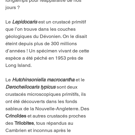
longtemps pour réapparaître de nos 
jours ?
Le 
Lepidocaris
est un crustacé primitif 
que l’on trouve dans les couches 
géologiques du Dévonien. On le disait 
éteint depuis plus de 300 millions 
d’années ! Un spécimen vivant de cette 
espèce a été péché en 1953 près de 
Long Island.
Le
Hutchinsoniella macrocantha
 et le 
Derocheilocaris typicus
sont deux 
crustacés microscopiques primitifs, ils 
ont été découverts dans les fonds 
sableux de la Nouvelle-Angleterre. Des 
Crinoïdes
 et autres crustacés proches 
des 
Trilobites
, tous répandus au 
Cambrien et inconnus après le 