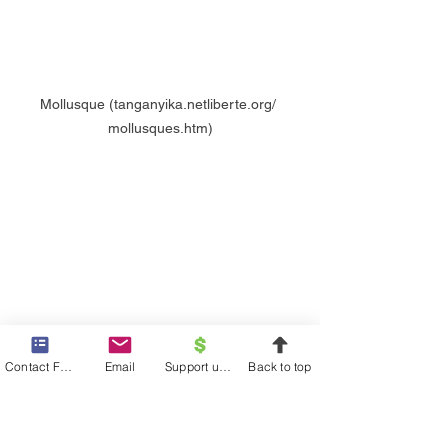
Mollusque (tanganyika.netliberte.org/ 
mollusques.htm)
Contact Form
Email
Support us financially
Back to top
Scorpion