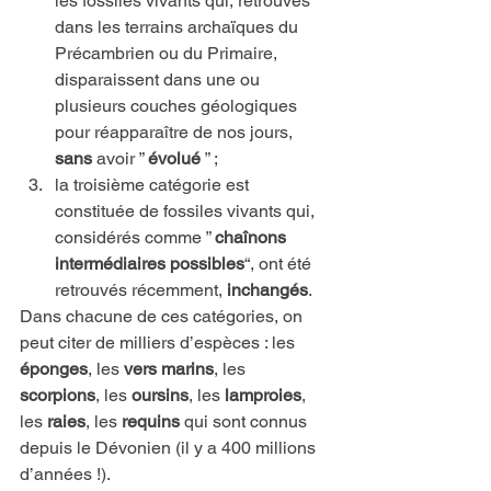
les fossiles vivants qui, retrouvés 
dans les terrains archaïques du 
Précambrien ou du Primaire, 
disparaissent dans une ou 
plusieurs couches géologiques 
pour réapparaître de nos jours, 
sans
 avoir ” 
évolué
 ” ;
la troisième catégorie est 
constituée de fossiles vivants qui, 
considérés comme ” 
chaînons 
intermédiaires possibles
“, ont été 
retrouvés récemment, 
inchangés
.
Dans chacune de ces catégories, on 
peut citer de milliers d’espèces : les 
éponges
, les 
vers marins
, les 
scorpions
, les 
oursins
, les 
lamproies
, 
les 
raies
, les 
requins
 qui sont connus 
depuis le Dévonien (il y a 400 millions 
d’années !).