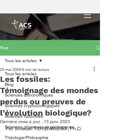
Post
Tous les articles
20 mai 2009
6 min de lecture
Tous les articles
Les fossiles:
Blog
Témoignage des mondes
Sciences astronomiques
perdus ou preuves de
Sciences cryptozoologiques
l’évolution biologique?
Sciences naturelles
Dernière mise à jour :
15 janv. 2023
Sciences physiques et géologiques
Par Sinaseli TSHIBWABWA. Ph.D.
Théologie/Philosophie