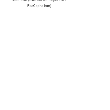
FosCephs.htm)