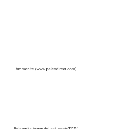
Ammonite (www.paleodirect.com)
Belemnite (www.dal.ca/~ceph/TCP/ 