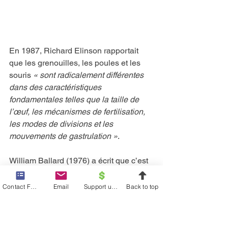
En 1987, Richard Elinson rapportait 
que les grenouilles, les poules et les 
souris 
« sont radicalement différentes 
dans des caractéristiques 
fondamentales telles que la taille de 
l’œuf, les mécanismes de fertilisation, 
les modes de divisions et les 
mouvements de gastrulation »
.
William Ballard (1976) a écrit que c’est 
« seulement par des tournures 
sémantiques et une sélection 
Contact Form
Email
Support us financially
Back to top
subjective de l’évidence et en faisant 
plier les faits de la nature que l’on peut 
s’obstiner à dire que les stades de 