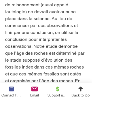
de raisonnement (aussi appelé 
tautologie) ne devrait avoir aucune 
place dans la science. Au lieu de 
commencer par des observations et 
finir par une conclusion, on utilise la 
conclusion pour interpréter les 
observations. Notre étude démontre 
que l’âge des roches est déterminé par 
le stade supposé d’évolution des 
fossiles index dans ces mêmes roches 
et que ces mêmes fossiles sont datés 
et organisés par l’âge des roches. En 
résumé les roches datent les fossiles et 
les fossiles datent les roches. N’est il 
Contact Form
Email
Support us financially
Back to top
pas vrai ce que la parole nous dit : « En 
se vantant d’être sages, ils sont 
devenus fous » (Romains 1.22).