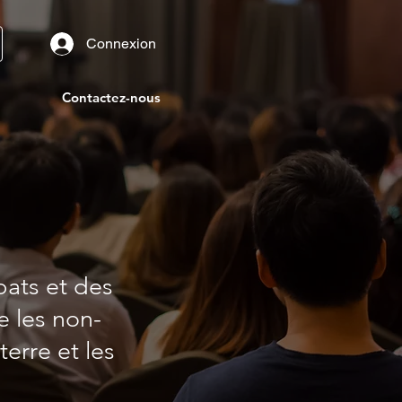
Connexion
Contactez-nous
bats et des
e les non-
terre et les