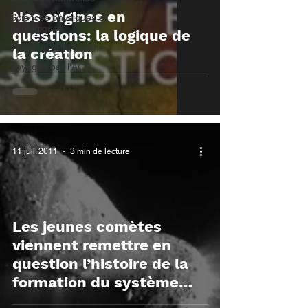
Nos origines en
Sciences physiques et
géologiques
questions: la logique de
Théologie/Philosophie
la création
Voyages par l'ACS
11 juil. 2011
3 min de lecture
Les jeunes comètes
viennent remettre en
question l’histoire de la
formation du système
solaire