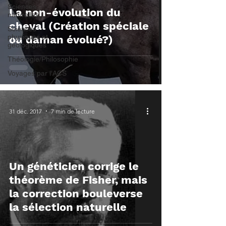
Sciences
La non-évolution du
naturelles
cheval (Création spéciale
Sciences
physiques et
ou daman évolué?)
géologiques
Théologie/Philosophie
Voyages par l'ACS
31 déc. 2017
7 min de lecture
Un généticien corrige le
théorème de Fisher, mais
la correction bouleverse
la sélection naturelle