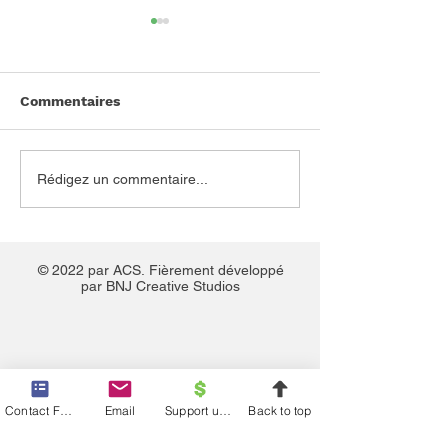
Commentaires
Un généticien corrige le
La cellule la m
Rédigez un commentaire...
théorème de Fisher,
complexe sur T
mais la correction
bouleverse la sélection
naturelle
© 2022 par ACS.
Fièrement développé
par BNJ Creative Studios
Contact Form
Email
Support us financially
Back to top