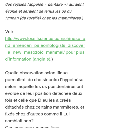
des reptiles (appelée « dentaire ») auraient 
évolué et seraient devenus les os du 
tympan (de l’oreille) chez les mammifères.)
Voir 
http://www.fossilscience.com/chinese_a
nd_american_paleontologists_discover
_a_new_mesozoic_mammal/ pour plus 
d’information (anglais)
.)
Quelle observation scientifique 
permettrait de choisir entre l’hypothèse 
selon laquelle les os postdentaires ont 
évolué de leur position détachée deux 
fois et celle que Dieu les a créés 
détachés chez certains mammifères, et 
fixés chez d’autres comme il Lui 
semblait bon?
Ces nouveaux mammifères 