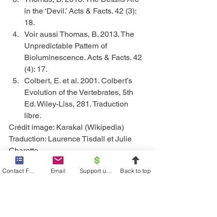
in the ‘Devil.’ Acts & Facts. 42 (3): 
18.
Voir aussi Thomas, B. 2013. The 
Unpredictable Pattern of 
Bioluminescence. Acts & Facts. 42 
(4): 17.
Colbert, E. et al. 2001. Colbert’s 
Evolution of the Vertebrates, 5th 
Ed. Wiley-Liss, 281. Traduction 
libre.
Crédit image: Karakal (Wikipedia)
Traduction: Laurence Tisdall et Julie 
Charette 
(
http://www.icr.org/article/jurassic-
Contact Form
Email
Support us financially
Back to top
squirrels/
)
* M. Thomas est rédacteur scientifique 
à l’Institute for Creation Research.