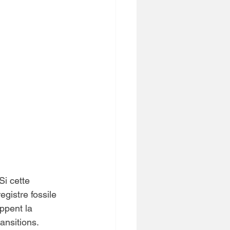
Si cette 
gistre fossile 
ppent la 
ransitions.