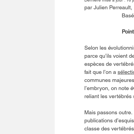
Dernière mise à jour :
16 j
par Julien Perreault,
Basé 
Poin
Selon les évolutionni
parce qu’ils voient 
espèces de vertébrés
fait que l’on a 
sélect
communes majeures. 
l’embryon, on note 
reliant les vertébrés
Mais passons outre. 
publications d’esqui
classe des vertébrés.