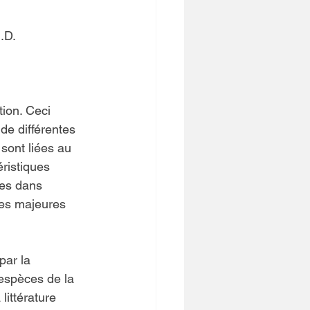
.D.
tion. Ceci 
e différentes 
sont liées au 
ristiques 
es dans 
es majeures 
ar la 
espèces de la 
littérature 