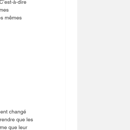
C’est-à-dire 
êmes 
les mêmes 
ient changé 
prendre que les 
ême que leur 