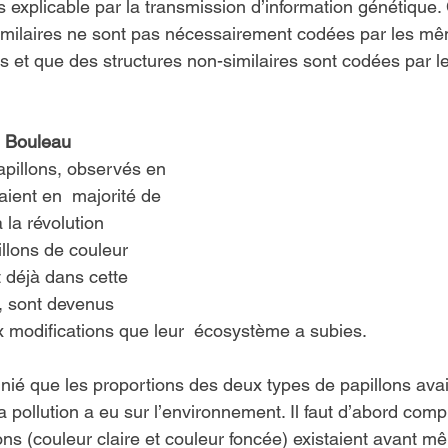
explicable par la transmission d’information génétique. 
similaires ne sont pas nécessairement codées par les m
 et que des structures non-similaires sont codées par 
e Bouleau
apillons, observés en 
ient en  majorité de 
 la révolution 
illons de couleur 
t déjà dans cette 
, sont devenus 
ux modifications que leur  écosystème a subies.
nié que les proportions des deux types de papillons ava
la pollution a eu sur l’environnement. Il faut d’abord com
ons (couleur claire et couleur foncée) existaient avant m