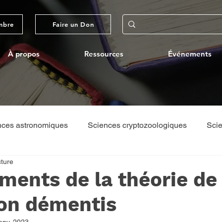
mbre
Faire un Don
À propos
Ressources
Événements
nces astronomiques
Sciences cryptozoologiques
Scie
cture
ques
Théologie/Philosophie
Voyages par l'ACS
ments de la théorie de
ion démentis