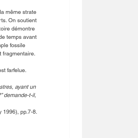
 la même strate 
rts. On soutient 
stoire démontre 
 de temps avant 
ple fossile 
t fragmentaire.
t farfelue. 
stres, ayant un 
 demande-t-il, 
y 1996), pp.7-8.