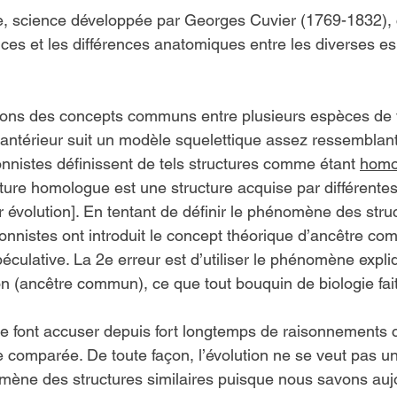
, science développée par Georges Cuvier (1769-1832), 
ces et les différences anatomiques entre les diverses e
vons des concepts communs entre plusieurs espèces de v
ntérieur suit un modèle squelettique assez ressemblant
ionnistes définissent de tels structures comme étant 
homo
ucture homologue est une structure acquise par différente
r évolution]. En tentant de définir le phénomène des stru
tionnistes ont introduit le concept théorique d’ancêtre c
spéculative. La 2e erreur est d’utiliser le phénomène exp
on (ancêtre commun), ce que tout bouquin de biologie fait
se font accuser depuis fort longtemps de raisonnements ci
ie comparée. De toute façon, l’évolution ne se veut pas 
mène des structures similaires puisque nous savons auj