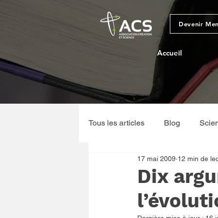
Devenir Me
Accueil
Tous les articles
Blog
Scie
17 mai 2009
12 min de le
Sciences physiques et géologi
Dix argu
l’évolut