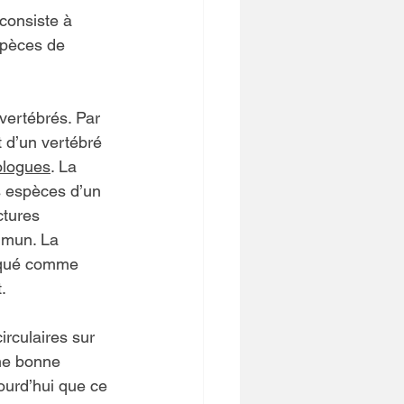
consiste à 
spèces de 
ertébrés. Par 
 d’un vertébré 
logues
. La 
s espèces d’un 
ctures 
ommun. La 
liqué comme 
.
rculaires sur 
une bonne 
ourd’hui que ce 