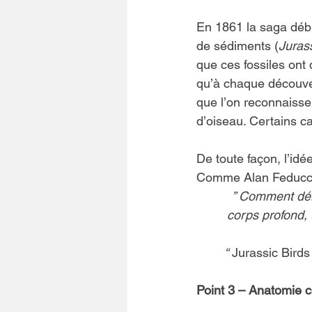
En 1861 la saga débu
de sédiments (
Juras
que ces fossiles ont 
qu’à chaque découver
que l’on reconnaisse 
d’oiseau. Certains c
De toute façon, l’idé
Comme Alan Feduccia
” Comment déri
corps profond,
“
 Jurassic Bird
Point 3 – Anatomie