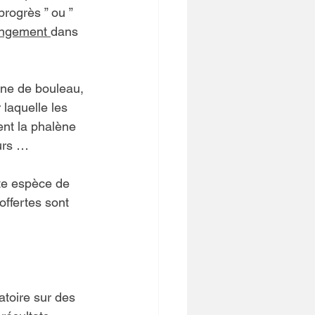
progrès ” ou ” 
ngement 
dans 
ne de bouleau, 
laquelle les 
ent la phalène 
eurs …
te espèce de 
offertes sont 
atoire sur des 