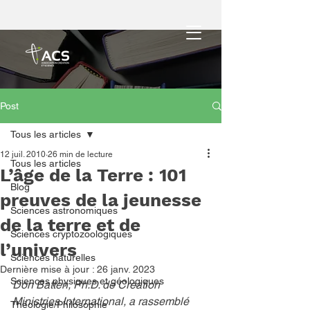
Post
Tous les articles
12 juil. 2010
26 min de lecture
Tous les articles
L’âge de la Terre : 101
Blog
preuves de la jeunesse
Sciences astronomiques
de la terre et de
Sciences cryptozoologiques
l’univers
Sciences naturelles
Dernière mise à jour :
26 janv. 2023
Sciences physiques et géologiques
Don Batten, Ph.D. de Creation 
Ministries International, a rassemblé 
Théologie/Philosophie