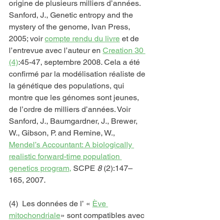
origine de plusieurs milliers d’années. 
Sanford, J., Genetic entropy and the 
mystery of the genome, Ivan Press, 
2005; voir 
compte rendu du livre
 et de 
l’entrevue avec l’auteur en 
Creation
 30 
(4)
:45-47, septembre 2008. Cela a été 
confirmé par la modélisation réaliste de 
la génétique des populations, qui 
montre que les génomes sont jeunes, 
de l’ordre de milliers d’années. Voir 
Sanford, J., Baumgardner, J., Brewer, 
W., Gibson, P. and Remine, W., 
Mendel’s Accountant: A biologically 
realistic forward-time population 
genetics program,
 SCPE 
8
 (2):147–
165, 2007.
(4)  Les données de l’ « 
Ève 
mitochondriale
» sont compatibles avec 