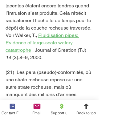
jacentes étaient encore tendres quand 
l’intrusion s’est produite. Cela rétrécit 
radicalement l’échelle de temps pour le 
dépôt de la couche rocheuse traversée. 
Voir Walker, T., 
Fluidisation pipes: 
Evidence of large-scale watery 
catastrophe
 , Journal of Creation (TJ) 
14
 (3):8–9, 2000.
(21)  Les para (pseudo)-conformités, où 
une strate rocheuse repose sur une 
autre strate rocheuse, mais où 
manquent des millions d’années 
supposées de temps géologique et où 
le plan de contact est dépourvu de 
Contact Form
Email
Support us financially
Back to top
toute érosion importante ; c’est à dire 
qu’il s’agit d’un « intervalle plat ». Par 
exemple, le grès de Coconino / les 