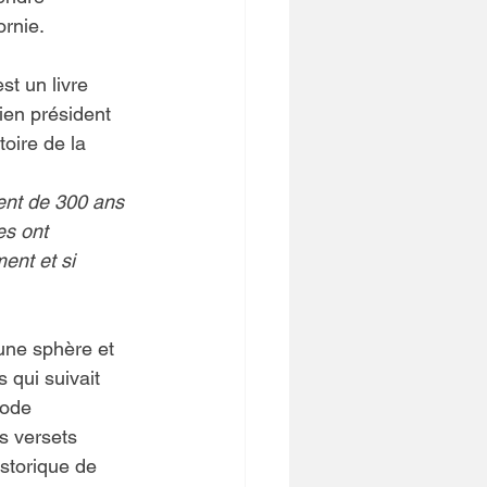
ornie.
t un livre 
ien président 
oire de la 
nt de 300 ans 
es ont 
ent et si 
une sphère et 
 qui suivait 
iode 
es versets 
istorique de 