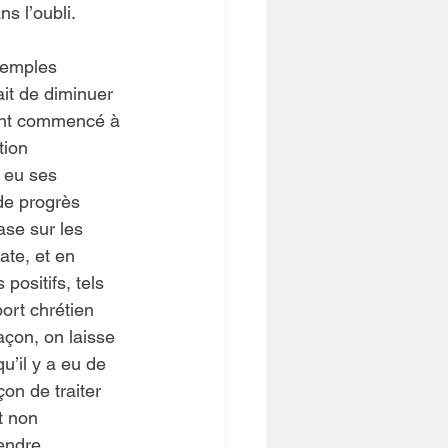
ns l’oubli.
xemples 
tait de diminuer 
 ont commencé à 
tion 
 eu ses 
 de progrès 
ase sur les 
ate, et en 
positifs, tels 
ort chrétien 
açon, on laisse 
’il y a eu de 
on de traiter 
t non 
endre 