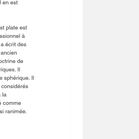
 en est 
t plate est 
ssionnel à 
 a écrit des 
 ancien 
octrine de 
ques. Il 
e sphérique. Il 
t considérés 
 la 
mé comme 
ssi ranimée.