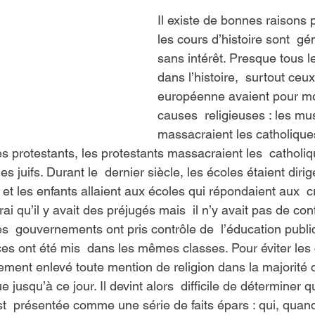
Il existe de bonnes raisons 
les cours d’histoire sont  g
sans intérêt. Presque tous 
dans l’histoire,  surtout ceux 
européenne avaient pour mo
causes  religieuses : les m
massacraient les catholiques
es protestants, les protestants massacraient les  catholiq
es juifs. Durant le  dernier siècle, les écoles étaient diri
s et les enfants allaient aux écoles qui répondaient aux  
rai qu’il y avait des préjugés mais  il n’y avait pas de confli
es  gouvernements ont pris contrôle de  l’éducation publi
s ont été mis  dans les mêmes classes. Pour éviter les co
tement enlevé toute mention de religion dans la majorité d
 jusqu’à ce jour. Il devint alors  difficile de déterminer q
est  présentée comme une série de faits épars : qui, quan