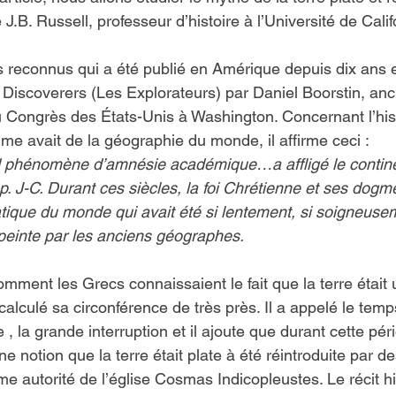
.B. Russell, professeur d’histoire à l’Université de Calif
s reconnus qui a été publié en Amérique depuis dix ans es
he Discoverers (Les Explorateurs) par Daniel Boorstin, anc
u Congrès des États-Unis à Washington. Concernant l’hist
me avait de la géographie du monde, il affirme ceci :
 phénomène d’amnésie académique…a affligé le contine
. J-C. Durant ces siècles, la foi Chrétienne et ses dogm
tique du monde qui avait été si lentement, si soigneusem
einte par les anciens géographes.
mment les Grecs connaissaient le fait que la terre était 
alculé sa circonférence de très près. Il a appelé le temps
la grande interruption et il ajoute que durant cette pér
ne notion que la terre était plate à été réintroduite par d
mme autorité de l’église Cosmas Indicopleustes. Le récit h