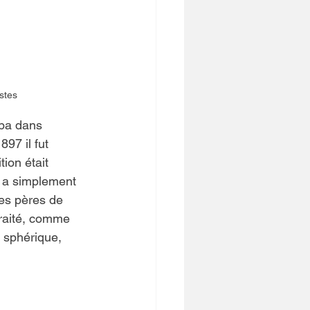
stes
ba dans 
897 il fut 
ion était 
n a simplement 
des pères de 
traité, comme 
t sphérique, 