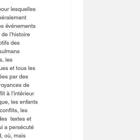
pour lesquelles 
énéralement 
les événements 
de l’histoire 
tifs des 
usulmans 
, les  
ues et tous les 
gées par des 
croyances de 
t à l’intérieur 
que, les enfants 
nflits, les 
es  textes et 
ui a persécuté 
d, où, mais 