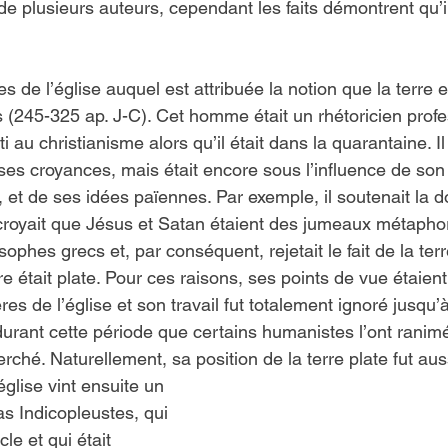
de plusieurs auteurs, cependant les faits démontrent qu’il
 de l’église auquel est attribuée la notion que la terre es
s (245-325 ap. J-C). Cet homme était un rhétoricien profe
i au christianisme alors qu’il était dans la quarantaine. Il
 ses croyances, mais était encore sous l’influence de son
 et de ses idées païennes. Par exemple, il soutenait la d
croyait que Jésus et Satan étaient des jumeaux métaphori
osophes grecs et, par conséquent, rejetait le fait de la terr
re était plate. Pour ces raisons, ses points de vue étaien
es de l’église et son travail fut totalement ignoré jusqu’à
urant cette période que certains humanistes l’ont rani
rché. Naturellement, sa position de la terre plate fut au
église vint ensuite un 
s Indicopleustes, qui 
cle et qui était 