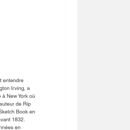
it entendre 
ton Irving, a 
é à New York où 
auteur de Rip 
é Sketch Book en 
avant 1832. 
années en 