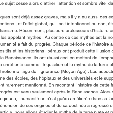
 sujet cesse alors d’attirer l’attention et sombre vite  da
iques sont déjà assez graves, mais il y a eu aussi des e
ntions , et l’effet global, qu’il soit intentionnel ou non, é
stianisme. Récemment, plusieurs professeurs d’histoire
 les appelant mythes . Au centre de ces mythes est la no
humanité a fait du progrès. Chaque période de l’histoire a
sitifs et les historiens libéraux ont produit cette illusion
la Renaissance. Ils ont réussi ceci en mettant de l’emph
a chrétienté comme l’Inquisition et le mythe de la terre pl
hrétienne l’âge de l’ignorance (Moyen Âge) . Les aspects 
nne des écoles, des hôpitaux et des universités et le supp
nt rarement mentionné. En racontant l’histoire de cette f
progrès est venu seulement après la Renaissance. Alors qu
ogiques, l’humanité ne s’est guère améliorée dans sa faç
éhension de ses origines et de sa destinée a régressé e
rticle, nous allons étudier le mythe de la terre plate et r