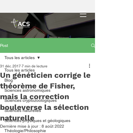
Post
Tous les articles
31 déc. 2017
7 min de lecture
Tous les articles
Un généticien corrige le
Blog
théorème de Fisher,
Sciences astronomiques
mais la correction
Sciences cryptozoologiques
bouleverse la sélection
Sciences naturelles
naturelle
Sciences physiques et géologiques
Dernière mise à jour :
8 août 2022
Théologie/Philosophie